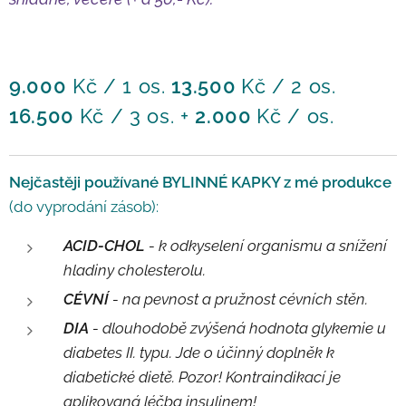
9.000
Kč / 1 os.
13.500
Kč /
2
os.
16.500
Kč /
3
os. +
2.000
Kč / os.
Nejčastěji používané BYLINNÉ KAPKY z mé produkce
(do vyprodání zásob):
ACID-CHOL
- k odkyselení organismu a snížení
hladiny cholesterolu.
CÉVNÍ
- na pevnost a pružnost cévních stěn.
DIA
- dlouhodobě zvýšená hodnota glykemie u
diabetes II. typu. Jde o účinný doplněk k
diabetické dietě. Pozor! Kontraindikací je
aplikovaná léčba insulinem!