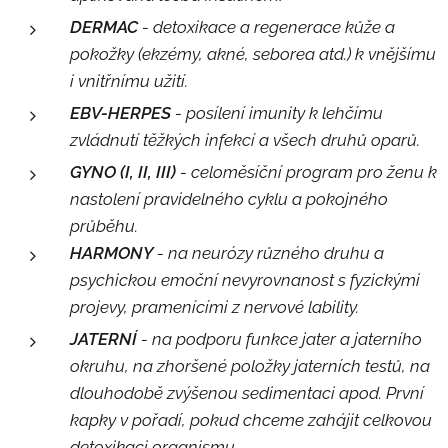
DERMAC
- detoxikace a regenerace kůže a
pokožky (ekzémy, akné, seborea atd.) k vnějšímu
i vnitřnímu užití.
EBV-HERPES
- posílení imunity k lehčímu
zvládnutí těžkých infekcí a všech druhů oparů.
GYNO (I, II, III)
- celoměsíční program pro ženu k
nastolení pravidelného cyklu a pokojného
průběhu.
HARMONY
- na neurózy různého druhu a
psychickou emoční nevyrovnanost s fyzickými
projevy, pramenícími z nervové lability.
JATERNÍ
- na podporu funkce jater a jaterního
okruhu, na zhoršené položky jaterních testů, na
dlouhodobě zvýšenou sedimentaci apod. První
kapky v pořadí, pokud chceme zahájit celkovou
detoxikaci organismu.