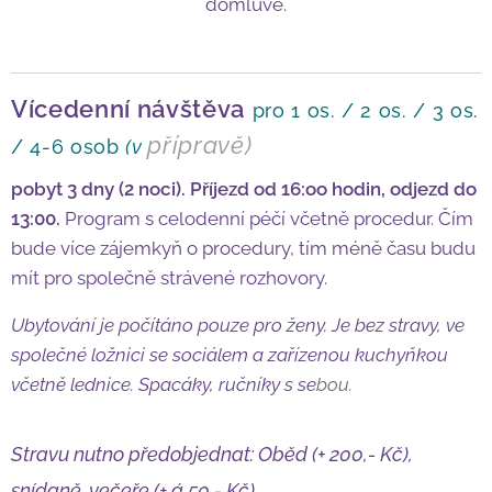
domluvě.
Vícedenní návštěva
pro 1 os. / 2 os. / 3 os.
přípravě)
/ 4-6 osob
(v
pobyt
3 dny (2 noci). P
říjezd
od 16:oo hodin, odjezd do
13:00.
P
rogram s celodenní péčí
včetně procedur. Čím
bude více zájemkyň o procedury, tím méně času budu
mít pro společně strávené rozhovory.
Ubytování
je počítáno pouze pro ženy. Je bez stravy, ve
společné ložnici se sociálem a zařízenou kuchyňkou
včetně lednic
e. Spacáky, ručníky s
se
bou.
S
travu
nutno předobjednat
: Oběd (+ 200,- Kč),
snídaně, večeře (+ á 50,- Kč).