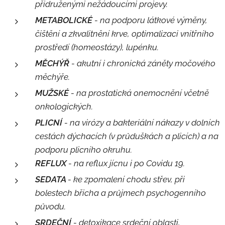
přidruženými nežádoucími projevy.
METABOLICKÉ
- na podporu látkové výměny,
čištění a zkvalitnění krve, optimalizaci vnitřního
prostředí (homeostázy), lupénku.
MĚCHÝŘ
- akutní i chronická záněty močového
měchýře.
MUŽSKÉ
- na prostatická onemocnění včetně
onkologických.
PLICNÍ
- na virózy a bakteriální nákazy v dolních
cestách dýchacích (v průduškách a plicích) a na
podporu plicního okruhu.
REFLUX
- na reflux jícnu i po Covidu 19.
SEDATA
- ke zpomalení chodu střev, při
bolestech břicha a průjmech psychogenního
původu.
SRDEČNÍ
- detoxikace srdeční oblasti,