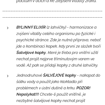
pocitům v očích a ke zlepšení vitality zraku.
-------------------------------------------------------------
-------------------------------------------------------------
BYLINNÝ ELIXÍR
(2 lahvičky) - harmonizace a
zvýšení vitality celého organismu po fyzické i
psychické stránce. Zde je nutná příprava, neboť
jde o kombinaci kapek, kdy první ze složek tvoří
Šalvějové kapky
, které je třeba pro vnitřní užití
nechat projít nejprve tříminutovým varem ve
vodě. Až pak se přidají kapky z druhé lahvičky.
Jednodruhové
ŠALVĚJOVÉ kapky
- nakapat do
šálku vody a použít jako kloktadlo při
problémech v ústní dutině a krku.
POZOR!
Nepolykat!!!
Chcete-li použít vnitřně, je
nezbytné šalvějové kapky nechat projít