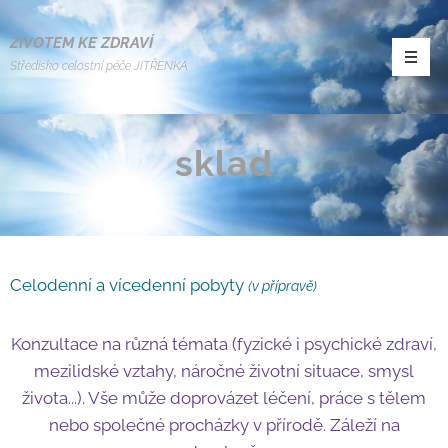
ŽIVOTEM KE ZDRAVÍ
Středisko celostní péče JITŘENKA
sklad
Celodenní a vícedenní pobyty
(v přípravě)
Konzultace na různá témata (fyzické i psychické zdra
ví,
mezilidské vztahy, náročné životní situace, smysl
života...). Vše může doprovázet léčení, práce s tělem
nebo společné procházky v přírodě. Záleží na