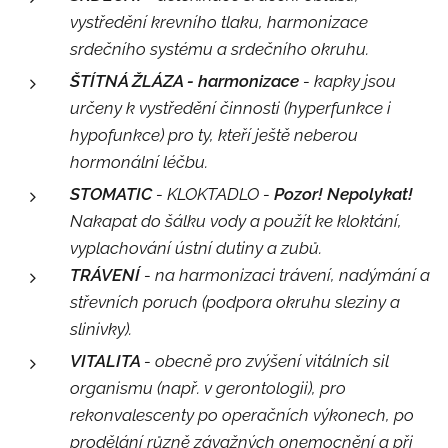
vystředění krevního tlaku, harmonizace
srdečního systému a srdečního okruhu.
ŠTÍTNÁ ŽLÁZA - harmonizace
- kapky jsou
určeny k vystředění činnosti (hyperfunkce i
hypofunkce) pro ty, kteří ještě neberou
hormonální léčbu.
STOMATIC
- KLOKTADLO -
Pozor! Nepolykat!
Nakapat do šálku vody a použít ke kloktání,
vyplachování ústní dutiny a zubů.
TRÁVENÍ
- na harmonizaci trávení, nadýmání a
střevních poruch (podpora okruhu sleziny a
slinivky).
VITALITA
- obecně pro zvýšení vitálních sil
organismu (např. v gerontologii), pro
rekonvalescenty po operačních výkonech, po
prodělání různě závažných onemocnění a při