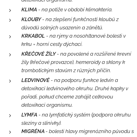
KLIMA
- na potíže v období klimakteria.
KLOUBY
- na zlepšení funkčnosti kloubů z
důvodů solných usazenin a zánětů.
KRKABOL
- na rýmy a nosohltanové bolesti v
krku = horní cesty dýchací.
KŘEČOVÉ ŽÍLY
- na povolené a rozšířené krevní
žíly (křečové provazce), hemeroidy a sklony k
trombotickým stavům z různých příčin.
LEDVINOVÉ
- na podporu funkce ledvin a
detoxikaci ledvinového okruhu. Druhé kapky v
pořadí, pokud chceme zahájit celkovou
detoxikaci organismu.
LYMFA
- na lymfatický systém (podpora okruhu
sleziny a slinivky).
MIGRÉNA
- bolesti hlavy migrenózního původu s