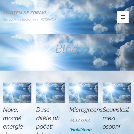
ŽIVOTEM KE ZDRAVÍ
Středisko celostní péče JITŘENKA
Blog
Nové,
Duše
Microgreens
Souvislost
mocné
dítěte při
mezi
04.12.2024
energie
početí,
osobní
"Naklíčené