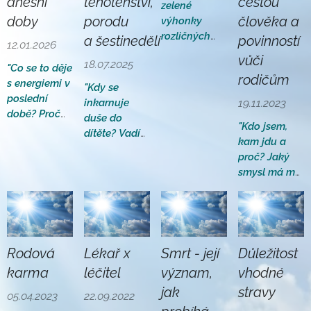
dnešní
těhotenství,
cestou
zelené
doby
porodu
člověka a
výhonky
rozličných
a
šestinedělí
povinností
12.01.2026
rostlin a
vůči
18.07.2025
zeleniny v
"Co se to děje
rodičům
naší stravě."
s
energiemi v
"Kdy se
poslední
inkarnuje
19.11.2023
době? Proč
duše do
"Kdo jsem,
mám zdraví a
dítěte? Vadí
kam jdu a
sílu jako na
mi tchýně,
proč? Jaký
houpačce?"
nemohu ji
smysl má můj
vystát, může
život? Mám
to být
právo žít svůj
těhotenstvím?
vlastní život?
jsem
Dříve
Kde jsou
se totiž
hranice
Rodová
Lékař x
Smrt - její
Důležitost
mnohem
povinností
karma
léčitel
význam,
vhodné
dětí vůči
lépe
jak
stravy
svým
05.04.2023
22.09.2022
ovládala.
rodičům?