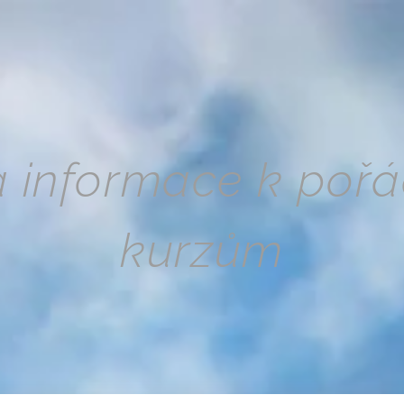
 informace k
pořá
kurzům