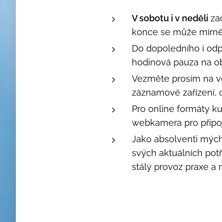
V sobotu i v neděli
za
konce se může mírně p
Do dopoledního i odp
hodinová pauza na o
Vezměte prosím na vě
záznamové zařízení,
Pro online formáty kur
webkamera pro připoj
Jako absolventi mých
svých aktuálních potř
stálý provoz praxe a