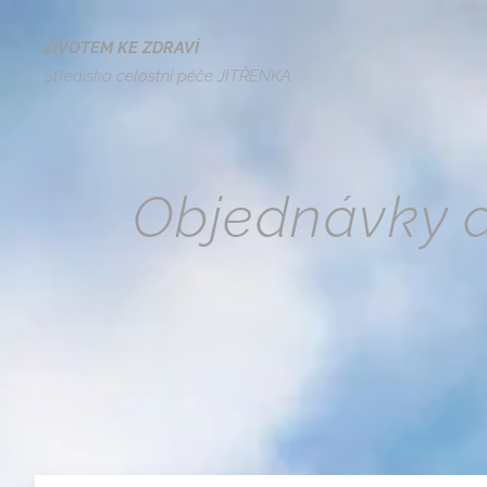
ŽIVOTEM KE ZDRAVÍ
Středisko celostní péče JITŘENKA
Objednávky a