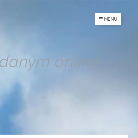
MENU
daným online