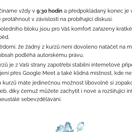
čínáme vždy v
9:30 hodin
a předpokládaný konec je
rotáhnout v závislosti na probíhající diskusi.
oledního bloku jsou pro Váš komfort zařazeny krátké
běd.
domí, že žádný z kurzů není dovoleno natáčet na mob
 obsah podléhá autorskému právu.
zů je z Vaší strany zapotřebí stabilní internetové při
ení přes Google Meet a také klidná místnost, kde ne
 kurzů máte jedinečnou možnost libovolně si zopako
eb, díky čemuž můžete zachytit i nové a rozšiřující in
 neustálé sebevzdělávání.