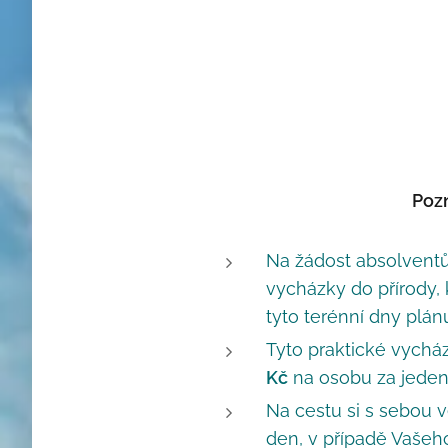
Poz
Na žádost absolventů
vycházky do přírody, 
tyto terénní dny plán
Tyto praktické vychá
Kč
na osobu za jeden
Na cestu si s sebou v
den, v případě Vašeh