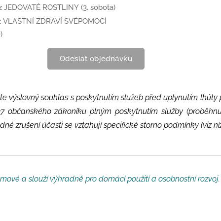
rz JEDOVATÉ ROSTLINY (3. sobota)
rz VLASTNÍ ZDRAVÍ SVÉPOMOCÍ
)
Odeslat objednávku
te výslovný souhlas s poskytnutím služeb před uplynutím lhůty
37 občanského zákoníku plným poskytnutím služby (proběhnu
é zrušení účasti se vztahují specifické storno podmínky (viz níž
jmové a slouží výhradně pro domácí použití a osobnostní rozvoj