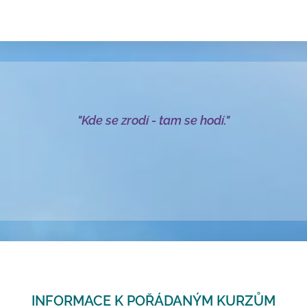
"Kde se zrodí - tam se hodí."
INFORMACE K POŘÁDANÝM KURZŮM