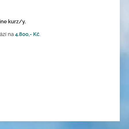
line kurz/y.
ází na
4.800,- Kč
.