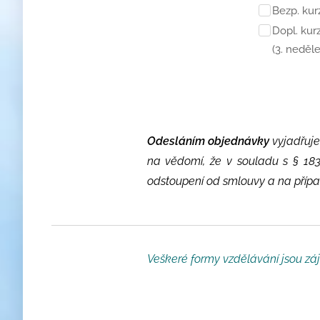
Bezp. ku
Dopl. ku
(3. neděle
Odesláním objednávky
vyjadřuje
na vědomí, že v souladu s § 18
odstoupení od smlouvy a na případn
Veškeré formy vzdělávání
jsou
zá