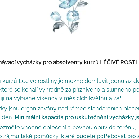
návací vycházky pro absolventy kurzů LÉČIVÉ ROSTL
 kurzů Léčivé rostliny je možné domluvit jednu až 
které se konají výhradně za příznivého a slunného p
uji na vybrané víkendy v měsících květnu a září.
zky jsou organizovány nad rámec standardních place
 den.
Minimální kapacita pro uskutečnění vycházky js
ezměte vhodné oblečení a pevnou obuv do terénu, jíd
o zájmu také pomůcky, které budete potřebovat pro 