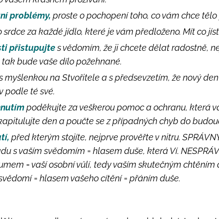
tní problémy,
proste o pochopení toho, co vám chce tělo
 srdce za každé jídlo, které je vám předloženo. Mít co jís
ti přistupujte
s vědomím, že ji chcete dělat radostně, ne
n tak bude vaše dílo požehnané.
s myšlenkou na Stvořitele a s předsevzetím, že nový den
v podle té své.
hnutím
poděkujte za veškerou pomoc a ochranu, která 
apitulujte den a poučte se z případných chyb do budou
tí,
před kterým stojíte, nejprve prověřte v nitru. SPRÁV
ouladu s vaším svědomím = hlasem duše, která Ví. NESPRÁ
umem = vaší osobní vůlí, tedy vaším skutečným chtěním 
svědomí = hlasem vašeho cítění = přáním duše.