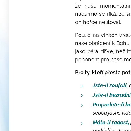
že naše momentální 
nadarmo se říká, že s
on hořce nelitoval.
Pouze na vlnách vrou
naše obrácení k Bohu 
jako pára dříve, než 
pohonem pro naše mod
Pro ty, kteří přesto po
Jste-li zoufalí,
Jste-li bezradní
Propadáte-li b
sebou jasně vidě
Máte-li radost,
podíleli na tom