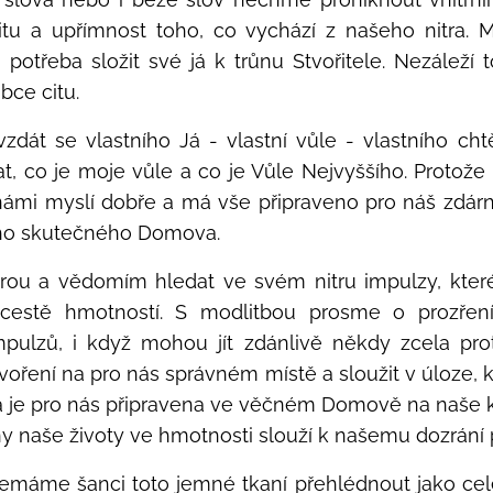
citu a upřímnost toho, co vychází z našeho nitra. 
potřeba složit své já k trůnu Stvořitele. Nezáleží t
bce citu.
zdát se vlastního Já - vlastní vůle - vlastního cht
t, co je moje vůle a co je Vůle Nejvyššího. Protože
námi myslí dobře a má vše připraveno pro náš zdárn
ho skutečného Domova.
rou a vědomím hledat ve svém nitru impulzy, kte
 cestě hmotností. S modlitbou prosme o prozření
pulzů, i když mohou jít zdánlivě někdy zcela prot
voření na pro nás správném místě a sloužit v úloze,
a je pro nás připravena ve věčném Domově na naše k
y naše životy ve hmotnosti slouží k našemu dozrání 
máme šanci toto jemné tkaní přehlédnout jako celek