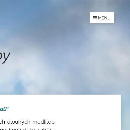
MENU
by
at?"
ch dlouhých modliteb.
mu hnutí duše vzhůru.