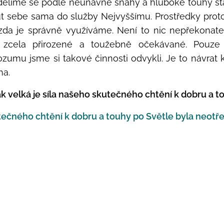
dělíme se podle neúnavné snahy a hluboké touhy stát
ut sebe sama do služby Nejvyššímu. Prostředky prot
zda je správně využíváme. Není to nic nepřekonate
 zcela přirozené a toužebně očekávané. Pouze
zumu jsme si takové činnosti odvykli. Je to návrat
ha.
ak velká je síla našeho skutečného chtění k dobru a t
kutečného chtění k dobru a touhy po Světle byla neotře