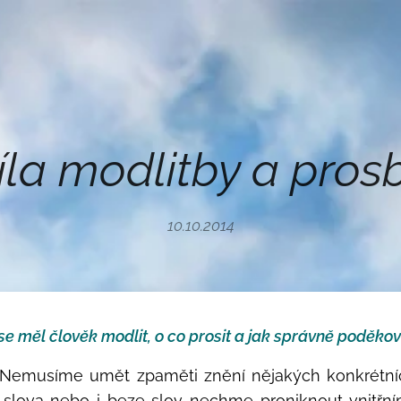
íla modlitby a pros
10.10.2014
se měl člověk modlit, o co prosit a jak správně poděkov
o. Nemusíme umět zpaměti znění nějakých konkrétní
í slova nebo i beze slov nechme proniknout vnitřní