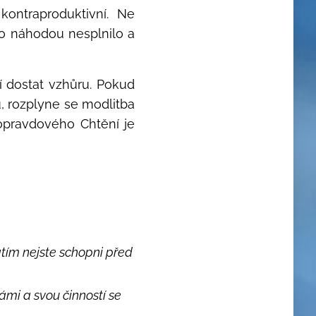
ontraproduktivní. Ne
to náhodou nesplnilo a
 dostat vzhůru. Pokud
, rozplyne se modlitba
 opravdového Chtění je
tím nejste schopni před
ámi a svou činností se