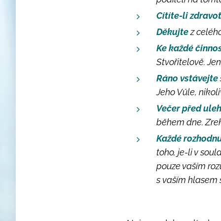
Cítíte-li zdravo
Děkujte
z celého
Ke každé činnos
Stvořitelově. Je
Ráno vstávejte
Jeho Vůle, nikoli
Večer před ule
během dne. Zrek
Každé rozhodnu
toho, je-li v s
pouze vaším roz
s vaším hlasem 