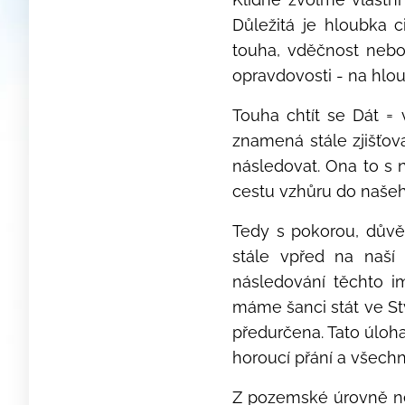
Důležitá je hloubka 
touha, vděčnost nebo 
opravdovosti - na hlou
Touha chtít se Dát = v
znamená stále zjišťova
následovat. Ona to s 
cestu vzhůru do naše
Tedy s pokorou, důvě
stále vpřed na naší
následování těchto im
máme šanci stát ve St
předurčena. Tato úloh
horoucí přání a všechn
Z pozemské úrovně ne