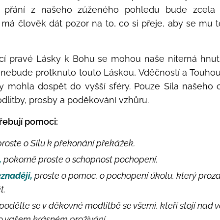
přání z našeho zúženého pohledu bude zcela k
i má člověk dát pozor na to, co si přeje, aby se mu 
cí pravé Lásky k Bohu se mohou naše niterná hnutí
nebude protknuto touto Láskou, Vděčností a Touhou
by mohla dospět do vyšší sféry. Pouze Síla našeho
litby, prosby a poděkování vzhůru.
třebují pomoci:
proste o Sílu k překonání překážek.
,
pokorně proste o schopnost pochopení.
eznaději,
proste o pomoc, o pochopení úkolu, který proza
t.
podělte se v děkovné modlitbě se všemi, kteří stojí nad v
to vašem krásném prožívání.