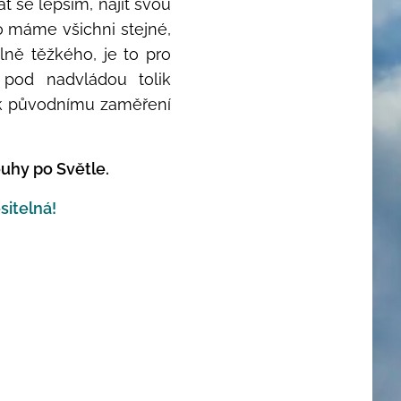
 se lepším, najít svou
o máme všichni stejné,
lně těžkého, je to pro
 pod nadvládou tolik
 k původnímu zaměření
ouhy po Světle
.
sitelná!