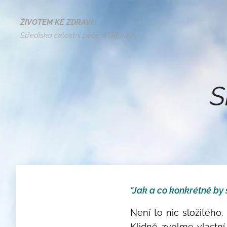
ŽIVOTEM KE ZDRAVÍ
Středisko celostní péče JITŘENKA
S
"Jak a co konkrétně by 
Není to nic složitéh
Klidně zvolme vlastn