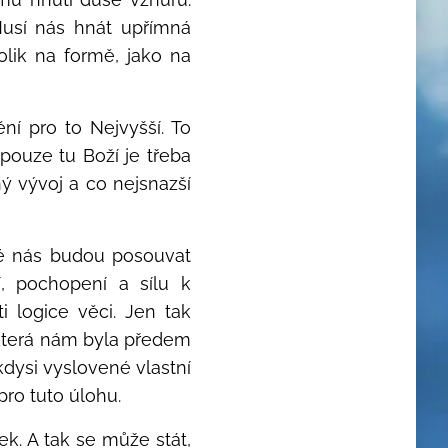
Musí nás hnát upřímná
olik na formě, jako na
ění pro to Nejvyšší. To
 pouze tu Boží je třeba
ý vývoj a co nejsnazší
ré nás budou posouvat
, pochopení a sílu k
i logice věci. Jen tak
 která nám byla předem
dysi vyslovené vlastní
pro tuto úlohu.
. A tak se může stát,