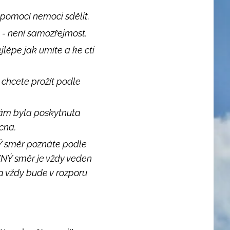
 pomocí nemoci sdělit.
t - není samozřejmost.
jlépe jak umíte a ke cti
 chcete prožít podle
vám byla poskytnuta
cna.
NÝ směr poznáte podle
VNÝ směr je vždy veden
a vždy bude v rozporu