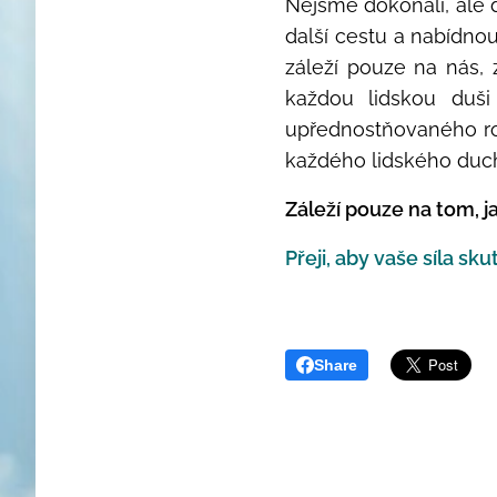
Nejsme dokonalí, ale 
další cestu a nabídno
záleží pouze na nás, 
každou lidskou duši
upřednostňovaného ro
každého lidského duc
Záleží pouze na tom, j
Přeji, aby vaše síla s
Share