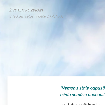
ŽIVOTEM KE ZDRAVÍ
Středisko celostní péče JITŘENKA
"Nemohu stále odpustit.
nikdo nemůže pochopit.
Je třeba uvědomit si