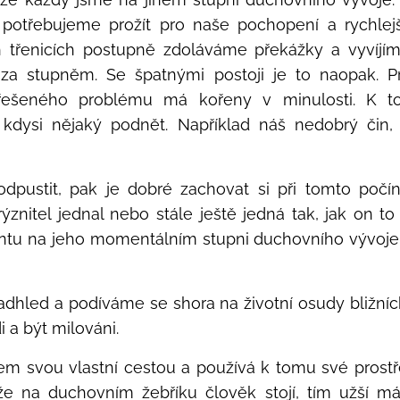
 potřebujeme prožít pro naše pochopení a rychlejš
h třenicích postupně zdoláváme překážky a vyvíj
za stupněm. Se špatnými postoji je to naopak. P
řešeného problému má kořeny v minulosti. K 
 kdysi nějaký podnět. Například náš nedobrý či
dpustit, pak je dobré zachovat si při tomto počín
rýznitel jednal nebo stále ještě jedná tak, jak on t
ntu na jeho momentálním stupni duchovního vývoje. P
hled a podíváme se shora na životní osudy bližních,
i a být milováni.
lem svou vlastní cestou a používá k tomu své prostř
íže na duchovním žebříku člověk stojí, tím užší má