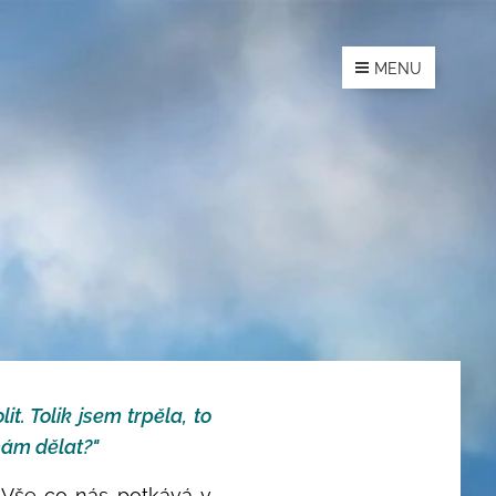
MENU
t. Tolik jsem trpěla, to
mám dělat?"
 Vše co nás potkává v