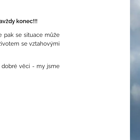
navždy konec!!!
ve pak se situace může
m životem se vztahovými
y dobré věci - my jsme