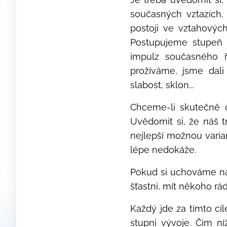
současných vztazích,
postoji ve vztahovýc
Postupujeme stupeň 
impulz současného 
prožíváme, jsme dali
slabost, sklon...
Chceme-li skutečně o
Uvědomit si, že náš t
nejlepší možnou varia
lépe nedokáže.
Pokud si uchováme nad
šťastni, mít někoho rád
Každý jde za tímto cí
stupni vývoje. Čím n