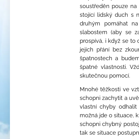
soustředěn pouze na 
stojící lidský duch s
druhým pomáhat na j
slabostem (aby se z
prospívá, i když se t
jejich přání bez zk
špatnostech a budem
špatné vlastnosti. V
skutečnou pomocí.
Mnohé těžkosti ve vz
schopni zachytit a uv
vlastní chyby odhalit
možná jde o situace, k
schopni chybný postoj 
tak se situace postupně zt