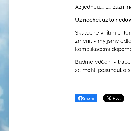
Až jednou............. zazní ná
Už nechci, už to nedovo
Skutečné vnitřní chtě
změnit - my jsme odlož
komplikacemi dopomohl
Buďme vděčni - trápen
se mohli posunout o s
Share