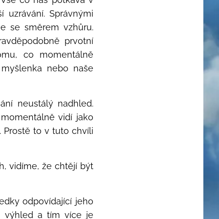
í uzrávání. Správnými
íme se směrem vzhůru.
ravděpodobně prvotní
tomu, co momentálně
n, myšlenka nebo naše
ání neustálý nadhled.
o momentálně vidí jako
rostě to v tuto chvíli
 vidíme, že chtějí být
edky odpovídající jeho
 výhled a tím více je