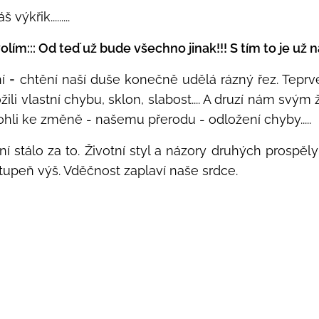
š výkřik.........
lím::: Od teď už bude všechno jinak!!! S tím to je už 
ní = chtění naší duše konečně udělá rázný řez. Tepr
ili vlastní chybu, sklon, slabost.... A druzí nám svý
i ke změně - našemu přerodu - odložení chyby.....
í stálo za to. Životní styl a názory druhých prospěl
tupeň výš. Vděčnost zaplaví naše srdce.