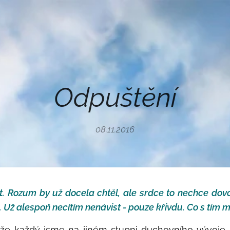
Odpuštění
08.11.2016
 Rozum by už docela chtěl, ale srdce to nechce dovoli
 Už alespoň necítím nenávist - pouze křivdu. Co s tím 
, že každý jsme na jiném stupni duchovního vývoje.