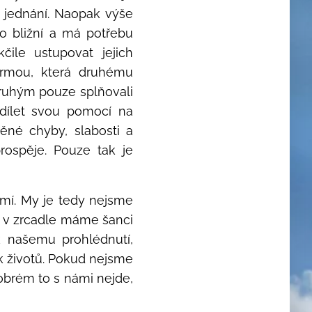
 jednání. Naopak výše
ko bližní a má potřebu
ile ustupovat jejich
ormou, která druhému
druhým pouze splňovali
dílet svou pomocí na
né chyby, slabosti a
rospěje. Pouze tak je
mí. My je tedy nejsme
o v zrcadle máme šanci
 k našemu prohlédnutí,
ik životů. Pokud nejsme
dobrém to s námi nejde,