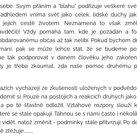
sebe. Svým přáním a "blahu" podřizuje veškeré své
 nadhledem vnímá svět jako celek, lidské duchy ja
ejich cestě životem. Neznamená to však změkč
avděčil)! Vždy pomáhá tam, kde je požádán a f
o obdarovanému občas až tak nelíbí. Pokud bychom 
oumání, pak se může lehce stát, že se budeme po
e tak podporovat v daném člověku jeho zakořeně
ždy je třeba zkoumat, zda naše pomoc druhému p
tazích vycházejí ze zkušeností uložených v podvědo
ědomit si. Pouze na postojích a reakcích druhých jak
 a po té šťastně odložit. Vztahové rozpory slouží
teré se stále opakují. Táhnou se s námi často i někol
vidět, natož změnit - podmínky stále přitvrzují. Po 
ěžuje..........